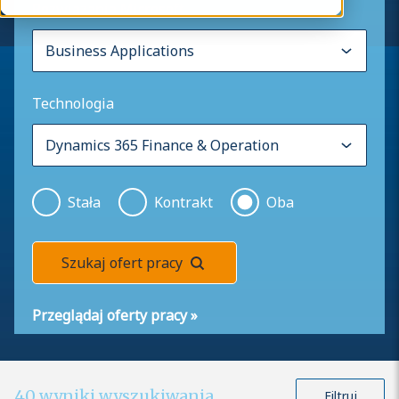
Rozwiązania Microsoft
Technologia
Stała
Kontrakt
Oba
Szukaj ofert pracy
Przeglądaj oferty pracy
»
40
wyniki wyszukiwania
Filtruj