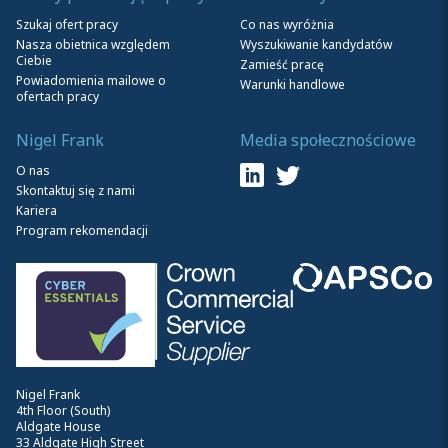
Szukaj ofert pracy
Co nas wyróżnia
Nasza obietnica względem
Wyszukiwanie kandydatów
Ciebie
Zamieść pracę
Powiadomienia mailowe o
Warunki handlowe
ofertach pracy
Nigel Frank
Media społecznościowe
O nas
Skontaktuj się z nami
Kariera
Program rekomendacji
Nigel Frank
4th Floor (South)
Aldgate House
33 Aldgate High Street