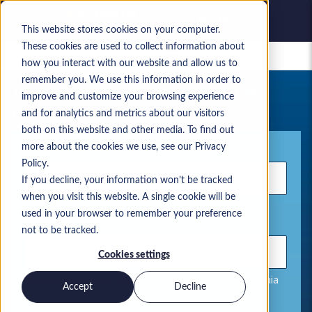
This website stores cookies on your computer.
These cookies are used to collect information about
Zapisane oferty pracy
how you interact with our website and allow us to
remember you. We use this information in order to
Twoje aktualne wyszukiwanie ofert
improve and customize your browsing experience
pracy
and for analytics and metrics about our visitors
both on this website and other media. To find out
Słowo kluczowe
more about the cookies we use, see our Privacy
Policy.
If you decline, your information won’t be tracked
when you visit this website. A single cookie will be
used in your browser to remember your preference
Lokalizacja
not to be tracked.
Cookies settings
Używaj przecinków, aby oddzielać pozycje wyszukiwania
Accept
Decline