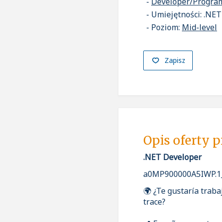
Developer/Progr
Umiejętności: .NET
Poziom:
Mid-level
Zapisz
Opis oferty 
.NET Developer
a0MP900000A5IWP.1
🌍 ¿Te gustaría traba
trace?