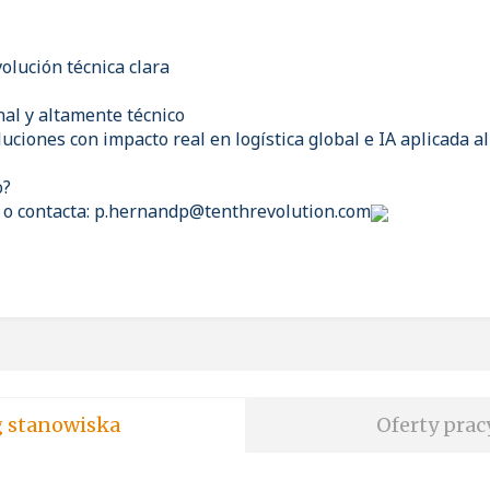
volución técnica clara
nal y altamente técnico
luciones con impacto real en logística global e IA aplicada a
o?
ta o contacta: p.hernandp@tenthrevolution.com
soft wg stanowiska
Oferty prac