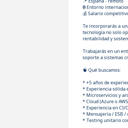
📍 España - remoto
🌐 Entorno internaci
💰 Salario competitiv
Te incorporarás a un
tecnología no solo op
rentabilidad y sosten
Trabajarás en un ent
soporte a sistemas cr
🧠 Qué buscamos:
* +5 años de experie
* Experiencia sólida
* Microservicios y ar
* Cloud (Azure o AWS
* Experiencia en CI/
* Mensajería / ESB / 
* Testing unitario co