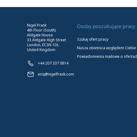
Nigel Frank
Osoby poszukujące pracy
4th Floor (South)
Aldgate House
Szukaj ofert pracy
33 Aldgate High Street
London, EC3N 1DL
Nasza obietnica względem Ciebie
United Kingdom
Powiadomienia mailowe o ofertac
+44 207 337 0814
enq@nigelfrank.com