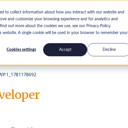
ed to collect information about how you interact with our website and
rove and customize your browsing experience and for analytics and
 find out more about the cookies we use, see our Privacy Policy.
is website. A single cookie will be used in your browser to remember your
Pracuj dla
Skontaktuj się z
Spostrzeżenia
nas
nami
Cookies settings
Accept
Decline
P.1_1781178692
veloper