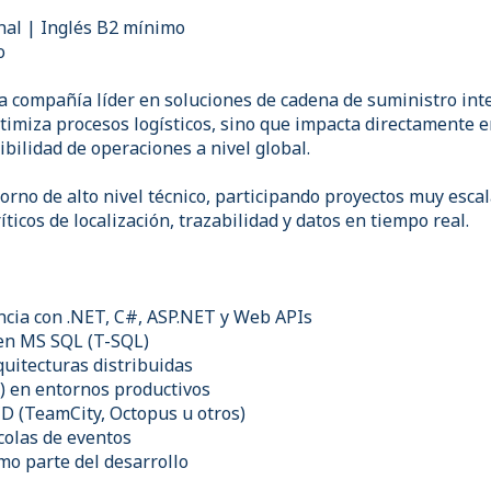
onal | Inglés B2 mínimo
o
a compañía líder en soluciones de cadena de suministro inte
timiza procesos logísticos, sino que impacta directamente en
ibilidad de operaciones a nivel global.
orno de alto nivel técnico, participando proyectos muy esca
íticos de localización, trazabilidad y datos en tiempo real.
ncia con .NET, C#, ASP.NET y Web APIs
 en MS SQL (T-SQL)
quitecturas distribuidas
) en entornos productivos
CD (TeamCity, Octopus u otros)
colas de eventos
mo parte del desarrollo