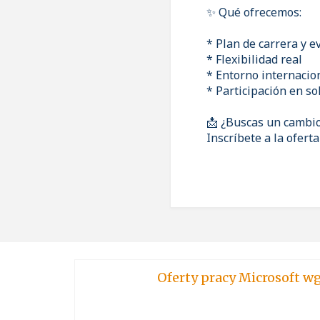
✨ Qué ofrecemos:
* Plan de carrera y e
* Flexibilidad real
* Entorno internacio
* Participación en so
📩 ¿Buscas un cambi
Inscríbete a la ofer
Oferty pracy Micro