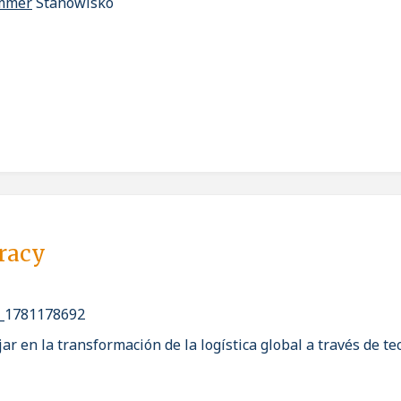
ammer
Stanowisko
pracy
_1781178692
jar en la transformación de la logística global a través de te