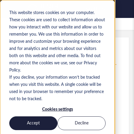
This website stores cookies on your computer.
These cookies are used to collect information about
Zapisane oferty pracy
how you interact with our website and allow us to
remember you. We use this information in order to
improve and customize your browsing experience
and for analytics and metrics about our visitors
Ref
:
a0MP900000A48pF.3_1780591483
both on this website and other media. To find out
Digital Transformation Director -
more about the cookies we use, see our Privacy
Essex
Policy.
If you decline, your information won’t be tracked
England
when you visit this website. A single cookie will be
used in your browser to remember your preference
100 000 GBP to 120 000 GBP GBP
not to be tracked.
Practice Lead
Stanowisko
Cookies settings
Umiejętności: Digital Transformation
Director - Essex
Accept
Decline
Poziom:
Senior