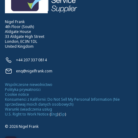
Nigel Frank
4th Floor (South)
Aldgate House
33 Aldgate High Street
London, EC3N 1DL
United Kingdom
+44 207 337 0814
enq@nigelfrank.com
Współczesne niewolnictwo
Polityka prywatności
Cookie notice
Konsumenci z Kalifornii: Do Not Sell My Personal Information (Nie
sprzedawaj moich danych osobowych)
Warunki świadczenia usług
U.S. Right to Work Notice
(
Eng
)
(
Sp
)
©
2026
Nigel Frank