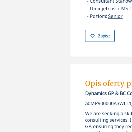
Consultant
Stanow
Umiejętności: MS 
Poziom:
Senior
Zapisz
Opis oferty 
Dynamics GP & BC Co
a0MP900000A3WLl.1
We are seeking a ski
consulting services. 
GP, ensuring they rec