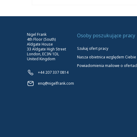
Nigel Frank
Osoby poszukujące pracy
4th Floor (South)
Aldgate House
Szukaj ofert pracy
33 Aldgate High Street
London, EC3N 1DL
Nasza obietnica względem Ciebie
United Kingdom
Powiadomienia mailowe o ofertac
+44 207 337 0814
enq@nigelfrank.com