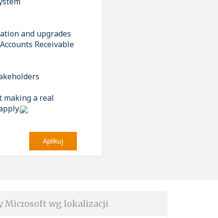
system
tation and upgrades
d Accounts Receivable
stakeholders
t making a real
apply.
Aplikuj
y Microsoft wg lokalizacji