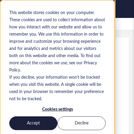
This website stores cookies on your computer.
These cookies are used to collect information about
Zapisane oferty pracy
how you interact with our website and allow us to
remember you. We use this information in order to
improve and customize your browsing experience
and for analytics and metrics about our visitors
Ref
:
a0MP900000A18sD.2_1778791859
both on this website and other media. To find out
F&O Consultant
more about the cookies we use, see our Privacy
Policy.
USA
If you decline, your information won’t be tracked
when you visit this website. A single cookie will be
60 USD to 65 USD USD
used in your browser to remember your preference
Consultant
Stanowisko
not to be tracked.
Umiejętności: MS Dynamics 365 Finance
Cookies settings
&amp; Operations
Poziom:
Mid-level
Accept
Decline