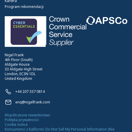
Kariera
Program rekomendacji
Nigel Frank
4th Floor (South)
Aldgate House
33 Aldgate High Street
London, EC3N 1DL
United Kingdom
+44 207 337 0814
enq@nigelfrank.com
Współczesne niewolnictwo
Polityka prywatności
Cookie notice
Konsumenci z Kalifornii: Do Not Sell My Personal Information (Nie