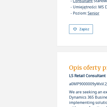
Consultant
Stanow
Umiejętności: MS 
Poziom:
Senior
Zapisz
Opis oferty 
LS Retail Consultant
a0MP9000009yWxV.2
We are seeking an ex
Dynamics 365 Busines
implementing solutio