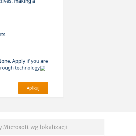
ctives, making a
nts
None. Apply if you are
hrough technology.
Aplikuj
y Microsoft wg lokalizacji