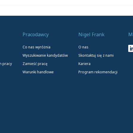
Pracodawcy
Nigel Frank
M
Co nas wyróżnia
O nas
Wyszukiwanie kandydatów
Skontaktuj się z nami
h pracy
Zamieść pracę
Kariera
Warunki handlowe
Program rekomendacji