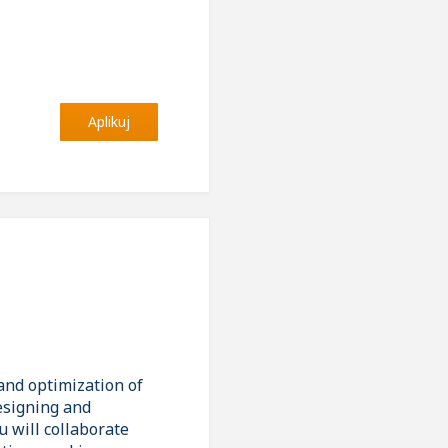
Aplikuj
and optimization of
esigning and
u will collaborate