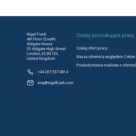
Nigel Frank
Osoby poszukujące pracy
4th Floor (South)
Aldgate House
Szukaj ofert pracy
33 Aldgate High Street
London, EC3N 1DL
Nasza obietnica względem Ciebie
United Kingdom
Powiadomienia mailowe o ofertac
+44 207 337 0814
enq@nigelfrank.com