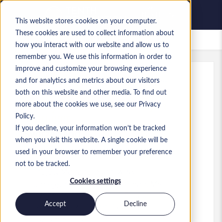
This website stores cookies on your computer.
These cookies are used to collect information about
Zapisane oferty pracy
how you interact with our website and allow us to
remember you. We use this information in order to
improve and customize your browsing experience
and for analytics and metrics about our visitors
Ref
:
a0MP9000009pGbp.1_1779268240
both on this website and other media. To find out
MS Dynamics 365 CX Project
more about the cookies we use, see our Privacy
Manager
Policy.
If you decline, your information won’t be tracked
Switzerland
when you visit this website. A single cookie will be
used in your browser to remember your preference
not to be tracked.
Project Manager
Stanowisko
Cookies settings
Umiejętności: English, German, MS
Dynamics 365 Customer Engagement,
Accept
Decline
Dynamics CX, Power Platform
Poziom:
Senior