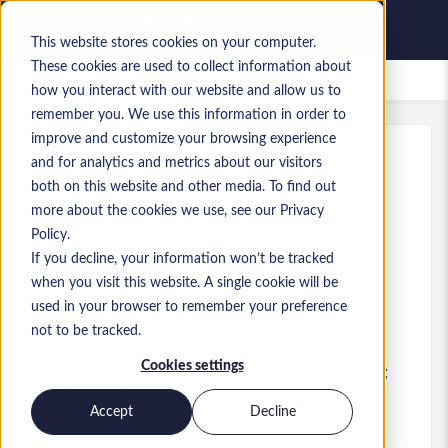
This website stores cookies on your computer.
These cookies are used to collect information about
Zapisane oferty pracy
how you interact with our website and allow us to
remember you. We use this information in order to
improve and customize your browsing experience
and for analytics and metrics about our visitors
Ref
:
a0MP9000009k4Q1.2_1783083649
both on this website and other media. To find out
Dynamics F&O Finance
more about the cookies we use, see our Privacy
Consultant
Policy.
If you decline, your information won’t be tracked
Poland
when you visit this website. A single cookie will be
used in your browser to remember your preference
not to be tracked.
Consultant
Stanowisko
Cookies settings
Umiejętności: Dynamics 365 Finance &amp;
Operations
Accept
Decline
Poziom:
Mid-level