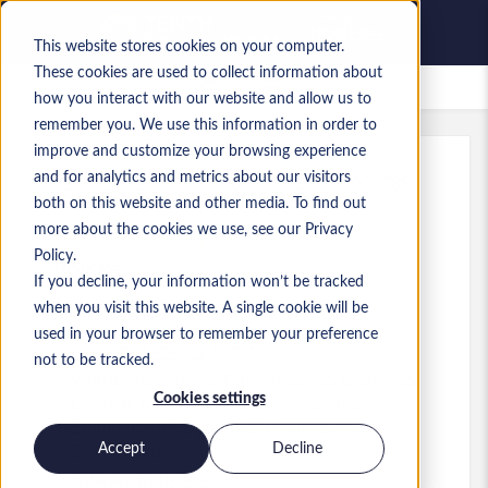
This website stores cookies on your computer.
These cookies are used to collect information about
Bewaarde vacatures
how you interact with our website and allow us to
remember you. We use this information in order to
improve and customize your browsing experience
and for analytics and metrics about our visitors
Kenmerk
:
a0MP900000A6p8X.2_1783076785
both on this website and other media. To find out
ERP/CRM Project Manager
more about the cookies we use, see our Privacy
Policy.
Polska
If you decline, your information won’t be tracked
when you visit this website. A single cookie will be
used in your browser to remember your preference
Project Manager
Functie
not to be tracked.
Vaardigheden: MS Dynamics 365 Business
Cookies settings
Central, MS Dynamics 365 Customer
Engagement, Dynamics Finance and
Operations
Accept
Decline
Niveau:
Mid-level