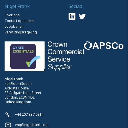
Nigel Frank
Sociaal
Over ons
Contact opnemen
Loopbanen
Verwijzingsregeling
Nigel Frank
4th Floor (South)
Aldgate House
33 Aldgate High Street
London, EC3N 1DL
United Kingdom
+44 207 337 0814
enq@nigelfrank.com