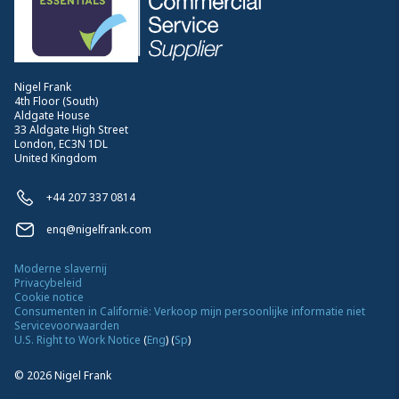
Nigel Frank
4th Floor (South)
Aldgate House
33 Aldgate High Street
London, EC3N 1DL
United Kingdom
+44 207 337 0814
enq@nigelfrank.com
Moderne slavernij
Privacybeleid
Cookie notice
Consumenten in Californië: Verkoop mijn persoonlijke informatie niet
Servicevoorwaarden
U.S. Right to Work Notice
(
Eng
)
(
Sp
)
©
2026
Nigel Frank