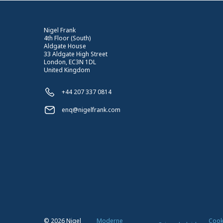
Nigel Frank
4th Floor (South)
Aldgate House
33 Aldgate High Street
London, EC3N 1DL
United Kingdom
+44 207 337 0814
enq@nigelfrank.com
©
2026
Nigel
Moderne
Cook