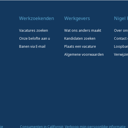
Werkzoekenden
Werkgevers
Nigel 
Vacatures zoeken
Wat ons anders maakt
Over on
Onze belofte aan u
Kandidaten zoeken
Contact
Banen via E-mail
Plaats een vacature
Loopba
Algemene voorwaarden
Verwijzi
ie
Consumenten in Californië: Verkoop mijn persoonlijke informatie