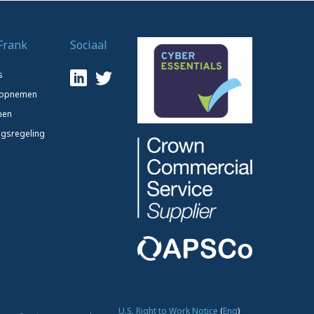
Frank
Sociaal
s
 opnemen
nen
ngsregeling
U.S. Right to Work Notice
(
Eng
)