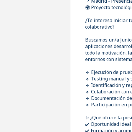
📍 Madrid - Presenci
🌍 Proyecto tecnológ
¿Te interesa iniciar 
colaborativo?
Buscamos un/a Junior
aplicaciones desarro
todo la motivación, l
entornos con sistem
🔹 Ejecución de prue
🔹 Testing manual y 
🔹 Identificación y r
🔹 Colaboración con 
🔹 Documentación de
🔹 Participación en 
✨ ¿Qué ofrece la pos
✔️ Oportunidad ideal 
✔️ Formación y acom