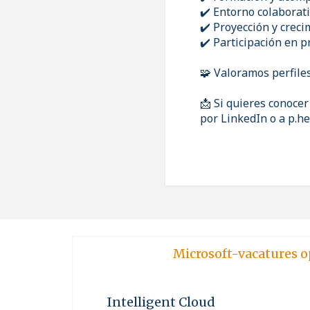
✔️ Entorno colaborat
✔️ Proyección y creci
✔️ Participación en p
🧩 Valoramos perfiles
📩 Si quieres conoce
por LinkedIn o a p.
Microsoft-vacatures o
Intelligent Cloud