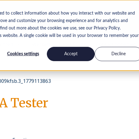
ed to collect information about how you interact with our website and
rove and customize your browsing experience and for analytics and
 find out more about the cookies we use, see our Privacy Policy.
is website. A single cookie will be used in your browser to remember your
ichten
Werken bij Nigel Frank
Contact opnemen
Cookies settings
Accept
Decline
09kfsb.3_1779113863
A Tester