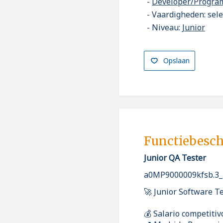
Developer/Progr
Vaardigheden: sel
Niveau:
Junior
Opslaan
Functiebesch
Junior QA Tester
a0MP9000009kfsb.3
🚀 Junior Software T
💰 Salario competitiv