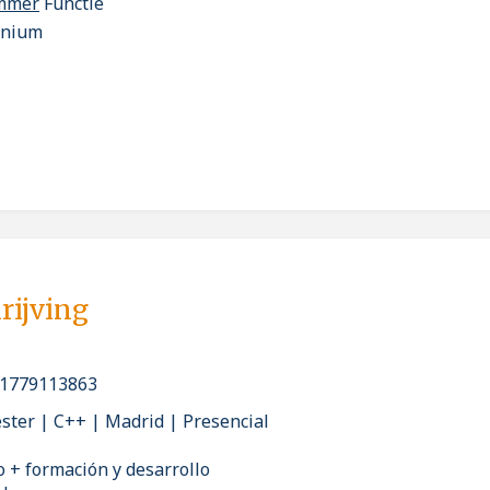
ammer
Functie
enium
rijving
_1779113863
ester | C++ | Madrid | Presencial
o + formación y desarrollo