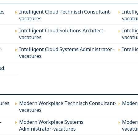
es
Intelligent Cloud Technisch Consultant-
Intell
vacatures
vacatu
Intelligent Cloud Solutions Architect-
Intell
vacatures
vacatu
-
Intelligent Cloud Systems Administrator-
Intell
vacatures
ud
ures
Modern Workplace Technisch Consultant-
Modern
vacatures
-
Modern Workplace Systems
Modern
Administrator-vacatures
vacatu