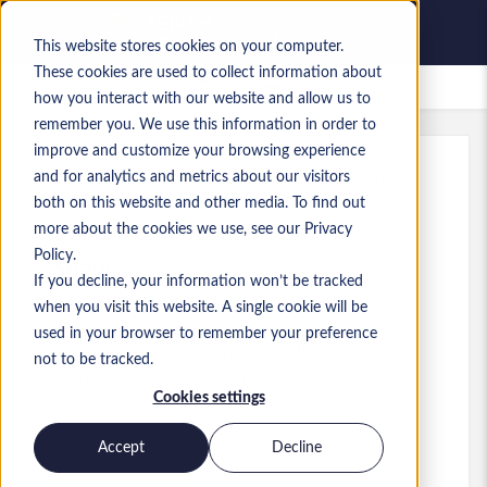
This website stores cookies on your computer.
These cookies are used to collect information about
Gespeicherte Jobs
how you interact with our website and allow us to
remember you. We use this information in order to
improve and customize your browsing experience
and for analytics and metrics about our visitors
Referenz
:
a0MP9000009kfsb.3_1779114017
both on this website and other media. To find out
Junior QA Tester
more about the cookies we use, see our Privacy
Policy.
Spain
If you decline, your information won’t be tracked
when you visit this website. A single cookie will be
used in your browser to remember your preference
Developer/Programmer
Stelle
not to be tracked.
Fähigkeiten: selenium
Cookies settings
Level:
Junior
Accept
Decline
Jetzt bewerben